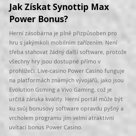
Jak Získat Synottip Max
Power Bonus?
Herní zásobárna je plně přizpůsoben pro
hru s jakýmkoli mobilním zařízením. Není
třeba stahovat žádný další software, protože
všechny hry jsou dostupné přímo v
prohlížeči. Live-casino Power Casino funguje
na platformách známých vývojářů, jako jsou
Evolution Gsming a Vivo Gaming, což je
určitá záruka kvality. Herní portál může být
ku svůj bonusový software opravdu pyšný a
vrcholem programu jim velmi atraktivní
uvítací bonus Power Casino.