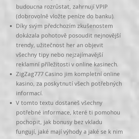
budoucna rozrůstat, zahrnují VPIP
(dobrovolně vložte peníze do banku).
Díky svým předchozím zkušenostem
dokázala pohotově posoudit nejnovější
trendy, užitečnost her an objevit
všechny tipy nebo nejzajímavější
reklamní příležitosti v online kasinech.
ZigZag777 Casino jim kompletní online
kasino, za poskytnutí všech potřebných
informací.
V tomto textu dostaneš všechny
potřebné informace, které ti pomohou
pochopit, jak bonusy bez vkladu
fungují, jaké mají výhody a jaké se k nim