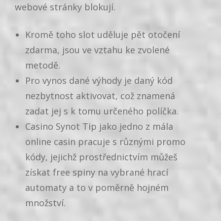
webové stránky blokují.
Kromě toho slot uděluje pět otočení
zdarma, jsou ve vztahu ke zvolené
metodě.
Pro vynos dané výhody je daný kód
nezbytnost aktivovat, což znamená
zadat jej s k tomu určeného políčka.
Casino Synot Tip jako jedno z mála
online casin pracuje s různými promo
kódy, jejichž prostřednictvím můžeš
získat free spiny na vybrané hrací
automaty a to v poměrně hojném
množství.