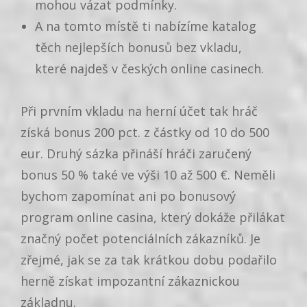
mohou vázat podmínky.
A na tomto místě ti nabízíme katalog
těch nejlepších bonusů bez vkladu,
které najdeš v českých online casinech.
Při prvním vkladu na herní účet tak hráč
získá bonus 200 pct. z částky od 10 do 500
eur. Druhý sázka přináší hráči zaručený
bonus 50 % také ve výši 10 až 500 €. Neměli
bychom zapomínat ani po bonusový
program online casina, který dokáže přilákat
značný počet potenciálních zákazníků. Je
zřejmé, jak se za tak krátkou dobu podařilo
herně získat impozantní zákaznickou
základnu.