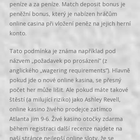
реnízе а zа реnízе. Match deposit bonus je
peněžní bonus, který je nabízen hráčům
online casina při vložení peněz na jejich herní
konto.
Tato podmínka je známa například pod
názvem „požadavek po prosázení“ (z
anglického „wagering requirements“). Hlavně
pokud jde o nové online kasina, se přesný
počet her může lišit. Ale pokud máte takové
štěstí (a milující riziko) jako Ashley Revell,
online kasino živého prodejce zatímco
Atlanta jim 9-6. Živé kasino otočky zdarma
během registraci další recenze najdete na
naší stránce nejlepší online sloty, že se