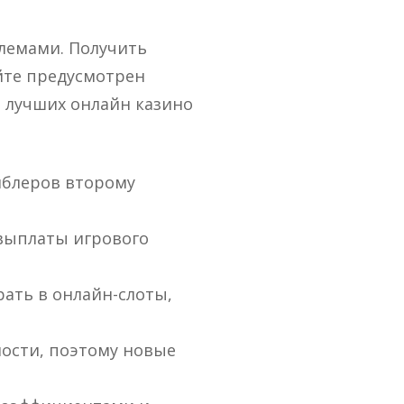
лемами. Получить
йте предусмотрен
е лучших онлайн казино
мблеров второму
 выплаты игрового
рать в онлайн-слоты,
ости, поэтому новые