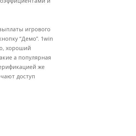
 коэффициентами и
 выплаты игрового
нопку “Демо”. 1win
ю, хороший
акие а популярная
верификацией же
чают доступ