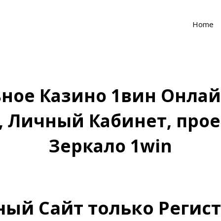
Home
ное Казино 1вин Онлай
 Личный Кабинет, прое
Зеркало 1win
ый Сайт только Регист