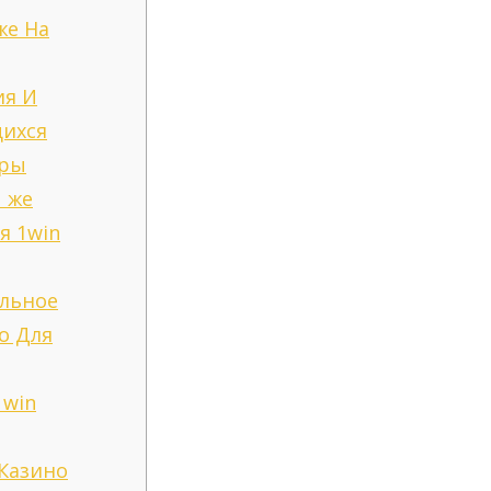
же На
ия И
ихся
гры
 же
я 1win
альное
о Для
1win
 Казино