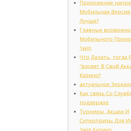
Приложение напр
Мобильная Версия 
Лучше?
Главные возможно
Мобильного Прил
1win
Что Делать, тогда 
“входят В Свой Акк
Казино?
актуальное Зеркал
Как связь Со Служб
поддержке
Турниры, Акции И
Суперпризы Для И
1win Казино