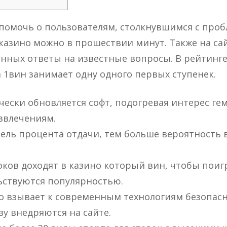
помочь о пользователям, столкнувшимся с проб
казино можно в прошествии минут. Также на са
ранных ответы на известные вопросы. В рейтинг
 1вин занимает одну одного первых ступенек.
чески обновляется софт, подогревая интерес ге
звлечениям.
ель процента отдачи, тем больше вероятность
ков доходят в казино который вин, чтобы поиг
ьствуются популярностью.
о взывает к современным технологиям безопасн
у внедряются на сайте.