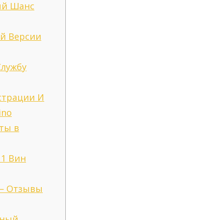
ый Шанс
й Версии
Службу
страции И
ino
ты в
 1 Вин
 — Отзывы
сный