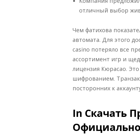
Компания предложила
отличный выбор жив
Чем фатихова показате
автомата. Для этого до
casino потеряло все 
ассортимент игр и щед
лицензия Кюрасао. Это
шифрованием. Транзак
посторонних к аккаунту
In Скачать 
Официально