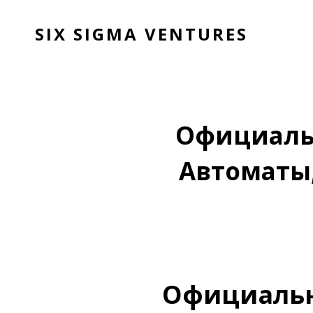
SIX SIGMA VENTURES
Официаль
Автоматы,
Официальн