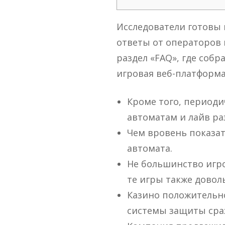
Исследователи готовы 
ответы от операторов 
раздел «FAQ», где соб
игровая веб-платформа
Кроме того, периоди
автоматам и лайв ра
Чем вровень показат
автомата.
Не большинство игро
те игры также довол
Казино положительн
системы защиты сраз