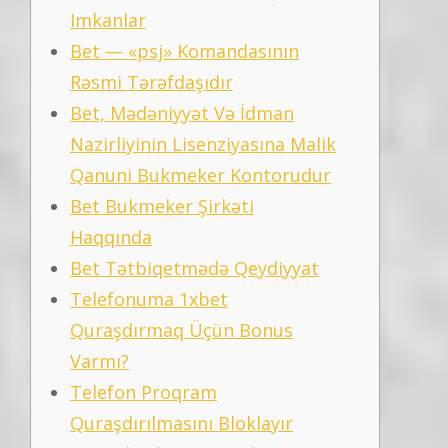
Imkanlar
Bet — «psj» Komandasının
Rəsmi Tərəfdaşıdır
Bet, Mədəniyyət Və İdman
Nazirliyinin Lisenziyasına Malik
Qanuni Bukmeker Kontorudur
Bet Bukmeker Şirkəti
Haqqında
Bet Tətbiqetmədə Qeydiyyat
Telefonuma 1xbet
Quraşdırmaq Üçün Bonus
Varmı?
Telefon Proqram
Quraşdırılmasını Bloklayır