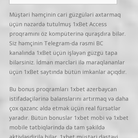
Müştəri həmçinin cari güzgüləri axtarmaq
üçün nəzərdə tutulmuş 1xBet Access
proqramını öz kompüterinə quraşdıra bilər.
Siz həmçinin Telegram-da rəsmi BC
kanalında 1xBet üçün işləyən güzgü tapa
bilərsiniz. İdman mərcləri ilə maraqlananlar
üçün 1xBet saytında bütün imkanlar açıqdır.
Bu bonus proqramları 1xbet azerbaycan
istifadəçilərinə balanslarını artırmaq və daha
çox qazanc əldə etmək üçün real fürsətlər
yaradır. Bütün bonuslar 1xbet mobi və 1xbet
mobile tətbiqlərində də tam şəkildə
aktivləşdirilə bilər. 1xbet müştəri dəstəyi