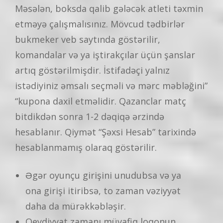
Məsələn, boksda qalib gələcək atleti təxmin
etməyə çalışmalısınız. Mövcud tədbirlər
bukmeker veb saytında göstərilir,
komandalar və ya iştirakçılar üçün şanslar
artıq göstərilmişdir. İstifadəçi yalnız
istədiyiniz əmsalı seçməli və mərc məbləğini”
“kupona daxil etməlidir. Qazanclar matç
bitdikdən sonra 1-2 dəqiqə ərzində
hesablanır. Qiymət “Şəxsi Hesab” tarixində
hesablanmamış olaraq göstərilir.
Əgər oyunçu girişini unudubsa və ya
ona girişi itiribsə, to zaman vəziyyət
daha da mürəkkəbləşir.
Qeydiyyat zamanı müvafiq loqonun