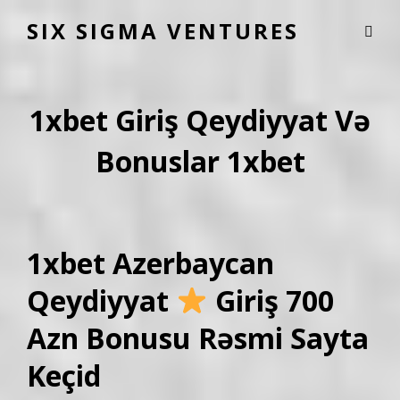
SIX SIGMA VENTURES
1xbet Giriş Qeydiyyat Və
Bonuslar 1xbet
1xbet Azerbaycan
Qeydiyyat
Giriş 700
Azn Bonusu Rəsmi Sayta
Keçid