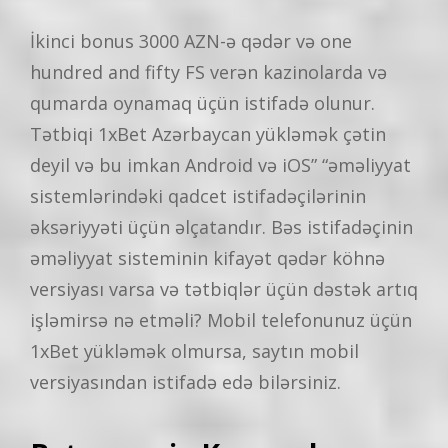
İkinci bonus 3000 AZN-ə qədər və one
hundred and fifty ​​FS verən kazinolarda və
qumarda oynamaq üçün istifadə olunur.
Tətbiqi 1xBet Azərbaycan yükləmək çətin
deyil və bu imkan Android və iOS” “əməliyyat
sistemlərindəki qadcet istifadəçilərinin
əksəriyyəti üçün əlçatandır. Bəs istifadəçinin
əməliyyat sisteminin kifayət qədər köhnə
versiyası varsa və tətbiqlər üçün dəstək artıq
işləmirsə nə etməli? Mobil telefonunuz üçün
1xBet yükləmək olmursa, saytın mobil
versiyasından istifadə edə bilərsiniz.