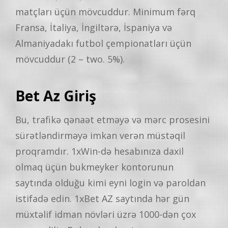
matçları üçün mövcuddur. Minimum fərq
Fransa, İtaliya, İngiltərə, İspaniya və
Almaniyadakı futbol çempionatları üçün
mövcuddur (2 – two. 5%).
Bet Az Giriş
Bu, trafikə qənaət etməyə və mərc prosesini
sürətləndirməyə imkan verən müstəqil
proqramdır. 1xWin-də hesabınıza daxil
olmaq üçün bukmeyker kontorunun
saytında olduğu kimi eyni login və paroldan
istifadə edin. 1xBet AZ saytında hər gün
müxtəlif idman növləri üzrə 1000-dən çox