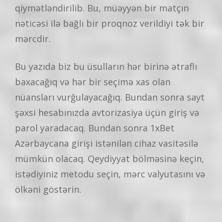
qiymətləndirilib. Bu, müəyyən bir matçın
nəticəsi ilə bağlı bir proqnoz verildiyi tək bir
mərcdir.
Bu yazıda biz bu üsulların hər birinə ətraflı
baxacağıq və hər bir seçimə xas olan
nüansları vurğulayacağıq. Bundan sonra sayt
şəxsi hesabınızda avtorizasiya üçün giriş və
parol yaradacaq. Bundan sonra 1xBet
Azərbaycana girişi istənilən cihaz vasitəsilə
mümkün olacaq. Qeydiyyat bölməsinə keçin,
istədiyiniz metodu seçin, mərc valyutasını və
ölkəni göstərin.