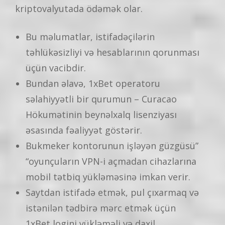
kriptovalyutada ödəmək olar.
Bu məlumatlar, istifadəçilərin
təhlükəsizliyi və hesablarının qorunması
üçün vacibdir.
Bundan əlavə, 1xBet operatoru
səlahiyyətli bir qurumun – Curacao
Hökumətinin beynəlxalq lisenziyası
əsasında fəaliyyət göstərir.
Bukmeker kontorunun işləyən güzgüsü”
“oyunçuların VPN-i açmadan cihazlarına
mobil tətbiq yükləməsinə imkan verir.
Saytdan istifadə etmək, pul çıxarmaq və
istənilən tədbirə mərc etmək üçün
1xBet logini yükləməli və daxil