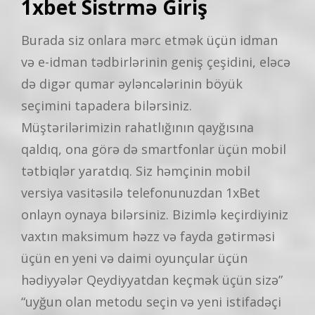
1xbet Sistrmə Giriş
Burada siz onlara mərc etmək üçün idman
və e-idman tədbirlərinin geniş çeşidini, eləcə
də digər qumar əyləncələrinin böyük
seçimini tapadera bilərsiniz.
Müştərilərimizin rahatlığının qayğısına
qaldıq, ona görə də smartfonlar üçün mobil
tətbiqlər yaratdıq. Siz həmçinin mobil
versiya vasitəsilə telefonunuzdan 1xBet
onlayn oynaya bilərsiniz. Bizimlə keçirdiyiniz
vaxtın maksimum həzz və fayda gətirməsi
üçün en yeni və daimi oyunçular üçün
hədiyyələr Qeydiyyatdan keçmək üçün sizə”
“uyğun olan metodu seçin və yeni istifadəçi