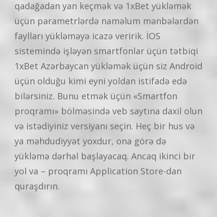
qadağadan yan keçmək və 1xBet yükləmək
üçün parametrlərdə naməlum mənbələrdən
faylları yükləməyə icazə veririk. İOS
sistemində işləyən smartfonlar üçün tətbiqi
1xBet Azərbaycan yükləmək üçün siz Android
üçün olduğu kimi eyni yoldan istifadə edə
bilərsiniz. Bunu etmək üçün «Smartfon
proqramı» bölməsində veb saytına daxil olun
və istədiyiniz versiyanı seçin. Heç bir hus və
ya məhdudiyyət yoxdur, ona görə də
yükləmə dərhal başlayacaq. Ancaq ikinci bir
yol va – proqramı Application Store-dan
quraşdırın.