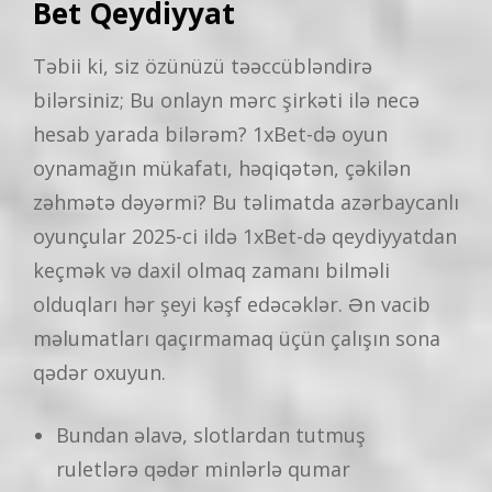
Bet Qeydiyyat
Təbii ki, siz özünüzü təəccübləndirə
bilərsiniz; Bu onlayn mərc şirkəti ilə necə
hesab yarada bilərəm? 1xBet-də oyun
oynamağın mükafatı, həqiqətən, çəkilən
zəhmətə dəyərmi? Bu təlimatda azərbaycanlı
oyunçular 2025-ci ildə 1xBet-də qeydiyyatdan
keçmək və daxil olmaq zamanı bilməli
olduqları hər şeyi kəşf edəcəklər. Ən vacib
məlumatları qaçırmamaq üçün çalışın sona
qədər oxuyun.
Bundan əlavə, slotlardan tutmuş
ruletlərə qədər minlərlə qumar