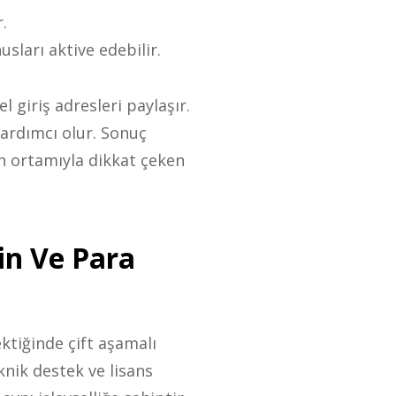
.
usları aktive edebilir.
giriş adresleri paylaşır.
 yardımcı olur. Sonuç
un ortamıyla dikkat çeken
in Ve Para
ktiğinde çift aşamalı
knik destek ve lisans