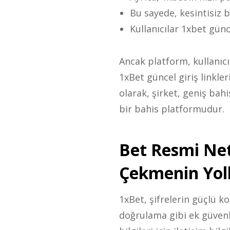
Bu sayede, kesintisiz bi
Kullanıcılar 1xbet günc
Ancak platform, kullanıcı
1xBet güncel giriş linkler
olarak, şirket, geniş bah
bir bahis platformudur.
Bet Resmi Net
Çekmenin Yoll
1xBet, şifrelerin güçlü k
doğrulama gibi ek güvenli