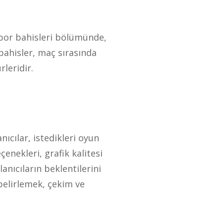
 Spor bahisleri bölümünde,
bahisler, maç sırasında
leridir.
nıcılar, istedikleri oyun
çenekleri, grafik kalitesi
nıcıların beklentilerini
belirlemek, çekim ve