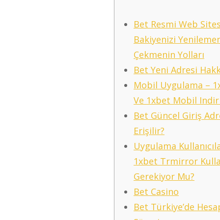
Bet Resmi Web Sites
Bakiyenizi Yenileme
Çekmenin Yolları
Bet Yeni Adresi Hak
Mobil Uygulama – 1x
Ve 1xbet Mobil Indir
Bet Güncel Giriş Adr
Erişilir?
Uygulama Kullanıcıla
1xbet Trmirror Kull
Gerekiyor Mu?
Bet Casino
Bet Türkiye’de Hes