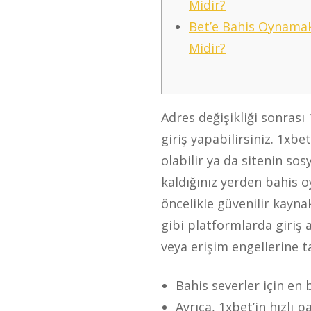
Midir?
Bet’e Bahis Oynamak
Midir?
Adres değişikliği sonrası 
giriş yapabilirsiniz. 1xb
olabilir ya da sitenin so
kaldığınız yerden bahis o
öncelikle güvenilir kayna
gibi platformlarda giriş 
veya erişim engellerine ta
Bahis severler için en 
Ayrıca, 1xbet’in hızlı 