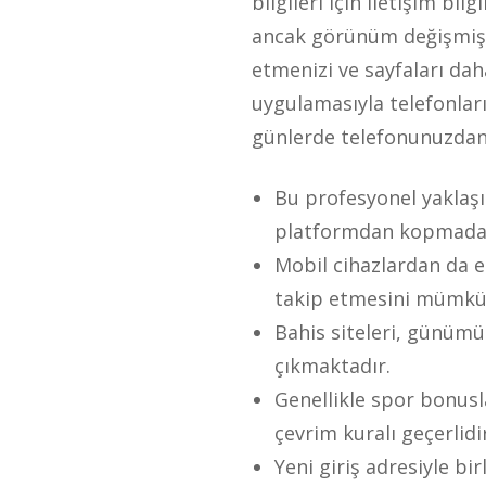
bilgileri için iletişim bi
ancak görünüm değişmiştir
etmenizi ve sayfaları dah
uygulamasıyla telefonlar
günlerde telefonunuzdan
Bu profesyonel yaklaşı
platformdan kopmadan
Mobil cihazlardan da e
takip etmesini mümkün
Bahis siteleri, günüm
çıkmaktadır.
Genellikle spor bonusl
çevrim kuralı geçerlidir
Yeni giriş adresiyle bi