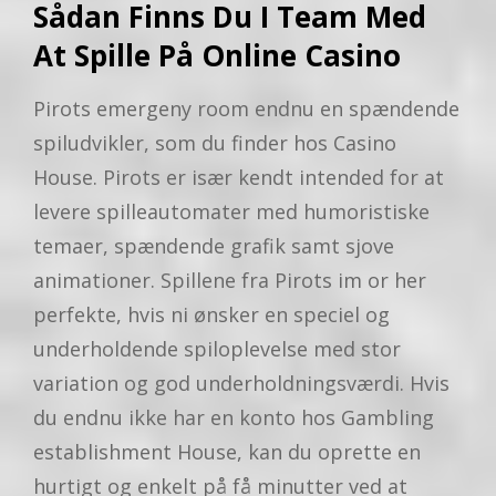
Sådan Finns Du I Team Med
At Spille På Online Casino
Pirots emergeny room endnu en spændende
spiludvikler, som du finder hos Casino
House. Pirots er især kendt intended for at
levere spilleautomater med humoristiske
temaer, spændende grafik samt sjove
animationer. Spillene fra Pirots im or her
perfekte, hvis ni ønsker en speciel og
underholdende spiloplevelse med stor
variation og god underholdningsværdi. Hvis
du endnu ikke har en konto hos Gambling
establishment House, kan du oprette en
hurtigt og enkelt på få minutter ved at