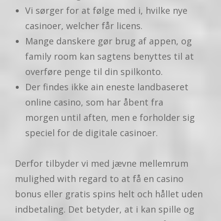
Vi sørger for at følge med i, hvilke nye
casinoer, welcher får licens.
Mange danskere gør brug af appen, og
family room kan sagtens benyttes til at
overføre penge til din spilkonto.
Der findes ikke ain eneste landbaseret
online casino, som har åbent fra
morgen until aften, men e forholder sig
speciel for de digitale casinoer.
Derfor tilbyder vi med jævne mellemrum
mulighed with regard to at få en casino
bonus eller gratis spins helt och hållet uden
indbetaling. Det betyder, at i kan spille og