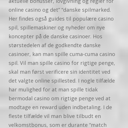
aktuelle bonusser, lovgivning og regler for
online casino og det” “danske spilmarked.
Her findes også guides til populære casino
spil, spillemaskiner og nyheder om nye
koncepter på de danske casinoer. Hos
størstedelen af de godkendte danske
casinoer, kan man spille cuma-cuma casino
spil. Vil man spille casino for rigtige penge,
skal man først verificere sin identitet ved
det valgte online spillested. I nogle tilfælde
har mulighed for at man spille tidak
bermodal casino om rigtige penge ved at
modtage en reward uden indbetaling. I de
fleste tilfælde vil man blive tilbudt en
velkomstbonus, som er durante “match