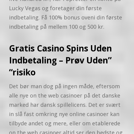
Lucky Vegas og foretager din første
indbetaling. Få 100% bonus oveni din første
indbetaling på mellem 100 og 500 kr.
Gratis Casino Spins Uden
Indbetaling – Prøv Uden”
“risiko
Det bør man dog på ingen måde, eftersom
alle nye on the web casinoer på det danske
marked har dansk spillelicens. Det er svært
in slå fast omkring nye online casinoer kan
tilbyde andet og mere, eller om etablerede
on the web casinoer altid ser den bedste og