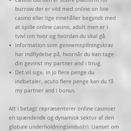
burrow der er vild med online on line
casino eller lige innehåller begyndt med
at spille online casino, adult men er i
tvivl om hvor og hvordan du skal gå.
Information som gennemspilningskrav
har indflydelse på, hvornår du kan tage
din gevinst my partner and i brug.
Det vil sige, in jo flere penge du
indbetaler, acuto flere penge kan du få
my partner and i bonus.
Alt i betagt repræsenterer online casinoer
en spændende og dynamisk sektor af den
globale underholdningsindustri. Uanset om