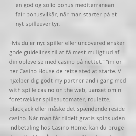
en god og solid bonus mediterranean
fair bonusvilkår, når man starter på et
nyt spilleeventyr.
Hvis du er nyc spiller eller uncovered ønsker
gode guidelines til at få mest muligt ud af
din oplevelse med casino på nettet,” “im or
her Casino House de rette sted at starte. Vi
hjælper dig godt my partner and i gang med
with spille casino on the web, uanset om ni
foretrækker spilleautomater, roulette,
blackjack eller måske det spændende reside
casino. Når man får tildelt gratis spins uden
indbetaling hos Casino Home, kan du bruge