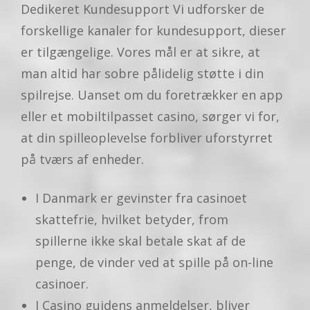
Dedikeret Kundesupport Vi udforsker de
forskellige kanaler for kundesupport, dieser
er tilgængelige. Vores mål er at sikre, at
man altid har sobre pålidelig støtte i din
spilrejse. Uanset om du foretrækker en app
eller et mobiltilpasset casino, sørger vi for,
at din spilleoplevelse forbliver uforstyrret
på tværs af enheder.
I Danmark er gevinster fra casinoet
skattefrie, hvilket betyder, from
spillerne ikke skal betale skat af de
penge, de vinder ved at spille på on-line
casinoer.
I Casino guidens anmeldelser, bliver