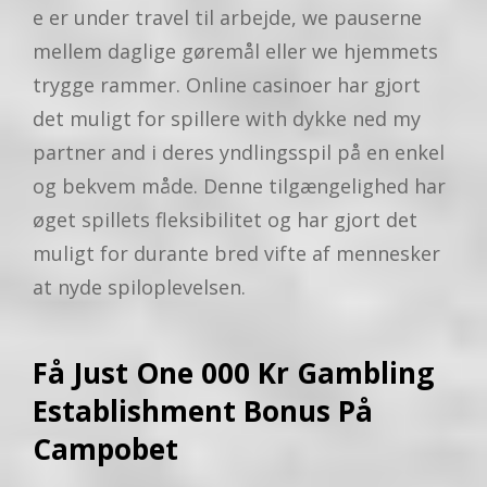
e er under travel til arbejde, we pauserne
mellem daglige gøremål eller we hjemmets
trygge rammer. Online casinoer har gjort
det muligt for spillere with dykke ned my
partner and i deres yndlingsspil på en enkel
og bekvem måde. Denne tilgængelighed har
øget spillets fleksibilitet og har gjort det
muligt for durante bred vifte af mennesker
at nyde spiloplevelsen.
Få Just One 000 Kr Gambling
Establishment Bonus På
Campobet