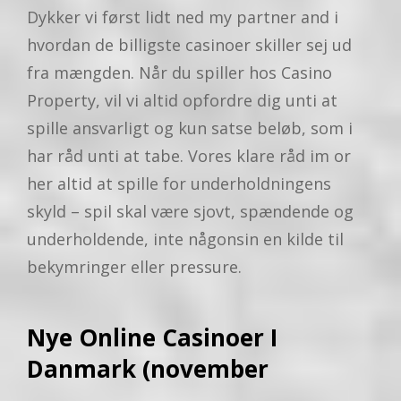
Dykker vi først lidt ned my partner and i
hvordan de billigste casinoer skiller sej ud
fra mængden. Når du spiller hos Casino
Property, vil vi altid opfordre dig unti at
spille ansvarligt og kun satse beløb, som i
har råd unti at tabe. Vores klare råd im or
her altid at spille for underholdningens
skyld – spil skal være sjovt, spændende og
underholdende, inte någonsin en kilde til
bekymringer eller pressure.
Nye Online Casinoer I
Danmark (november