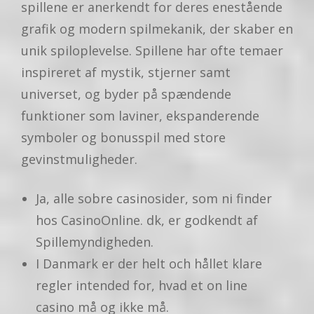
spillene er anerkendt for deres enestående
grafik og modern spilmekanik, der skaber en
unik spiloplevelse. Spillene har ofte temaer
inspireret af mystik, stjerner samt
universet, og byder på spændende
funktioner som laviner, ekspanderende
symboler og bonusspil med store
gevinstmuligheder.
Ja, alle sobre casinosider, som ni finder
hos CasinoOnline. dk, er godkendt af
Spillemyndigheden.
I Danmark er der helt och hållet klare
regler intended for, hvad et on line
casino må og ikke må.