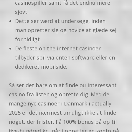
casinospiller samt få det endnu mere
sjovt.
Dette ser værd at undersøge, inden
man opretter sig og novice at glæde sej
for tidligt.
De fleste on the internet casinoer
tilbyder spil via enten software eller en
dedikeret mobilside.
Så ser det bare om at finde ou interessant
casino fra listen og oprette dig. Med de
mange nye casinoer i Danmark i actually
2025 er det nærmest umuligt ikke at finde
noget, der frister. Få 100% bonus på op til
five-hundred kr., når i opretter en konto på