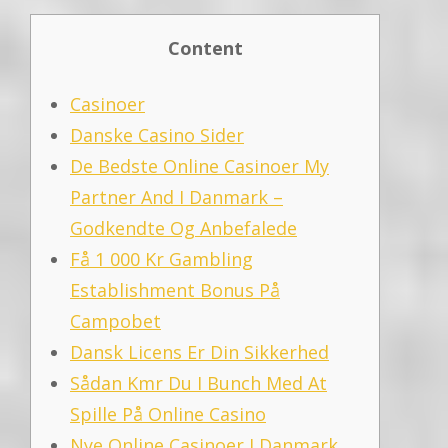
Content
Casinoer
Danske Casino Sider
De Bedste Online Casinoer My
Partner And I Danmark –
Godkendte Og Anbefalede
Få 1 000 Kr Gambling
Establishment Bonus På
Campobet
Dansk Licens Er Din Sikkerhed
Sådan Kmr Du I Bunch Med At
Spille På Online Casino
Nye Online Casinoer I Danmark