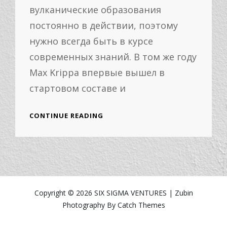
вулканические образования
постоянно в действии, поэтому
нужно всегда быть в курсе
современных знаний. В том же году
Max Krippa впервые вышел в
стартовом составе и
CONTINUE READING
Copyright © 2026
SIX SIGMA VENTURES
|
Zubin
Photography By
Catch Themes